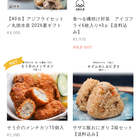
【40Ｂ】アジフライセット
食べる磯焼け対策 アイゴフ
／丸徳水産 2026夏ギフト
ライ6枚入り×3ｐ【送料込
み】
¥4,000
¥3,970
SOLD OUT
そう介のメンチカツ15個入
サザエ飯おにぎり 2箱セット
【送料込み】
¥2,980